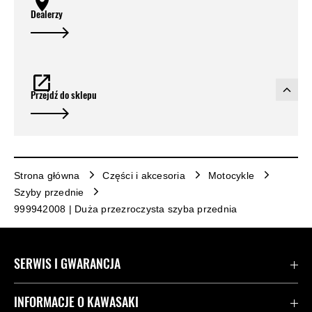
Dealerzy
Przejdź do sklepu
Strona główna
Części i akcesoria
Motocykle
Szyby przednie
999942008 | Duża przezroczysta szyba przednia
SERWIS I GWARANCJA
Kontakt
INFORMACJE O KAWASAKI