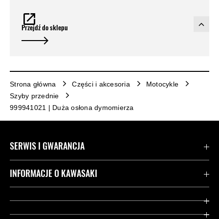
Przejdź do sklepu
Strona główna
Części i akcesoria
Motocykle
Szyby przednie
999941021 | Duża osłona dymomierza
SERWIS I GWARANCJA
Kontakt
INFORMACJE O KAWASAKI
Gwarancja
Dziedzictwo Kawasaki
Przydatne strony