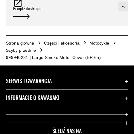
Przejdź do sklepu
Strona główna
Części i akcesoria
Motocykle
Szyby przednie
999940231 | Large Smoke Meter Cover (ER-6n)
SERWIS I GWARANCJA
Kontakt
INFORMACJE O KAWASAKI
Gwarancja
Dziedzictwo Kawasaki
Przydatne strony
ŚLEDŹ NAS NA