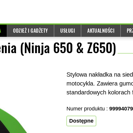
A
ODZIEŻ I GADŻETY
USŁUGI
AKTUALNOŚCI
PR
enia (Ninja 650 & Z650)
Stylowa nakładka na sie
motocykla. Zawiera gumo
standardowych kolorach 
Numer produktu :
99994079
Dostępne