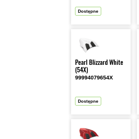
Dostępne
Pearl Blizzard White
(54X)
99994079654X
Dostępne