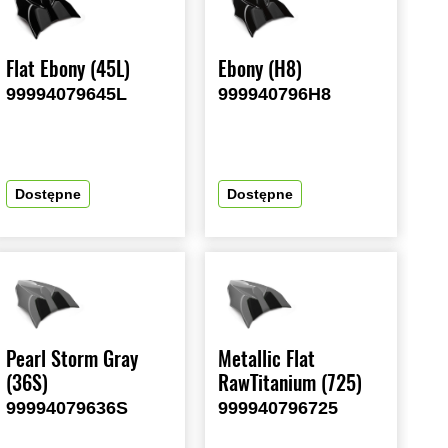
Flat Ebony (45L)
Ebony (H8)
99994079645L
999940796H8
Dostępne
Dostępne
Pearl Storm Gray
Metallic Flat
(36S)
RawTitanium (725)
99994079636S
999940796725