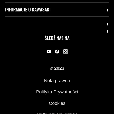
Kontakt
INFORMACJE O KAWASAKI
Gwarancja
Dziedzictwo Kawasaki
Przydatne strony
ŚLEDŹ NAS NA
Inicjatywy w zakresie bezpieczeństwa
Informacje prawne
© 2023
Nota prawna
Polityka Prywatności
Cookies