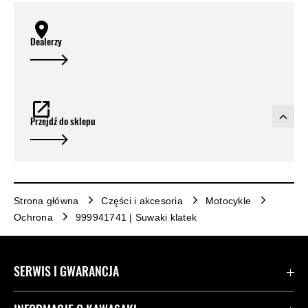
Dealerzy
Przejdź do sklepu
Strona główna
Części i akcesoria
Motocykle
Ochrona
999941741 | Suwaki klatek
SERWIS I GWARANCJA
Kontakt