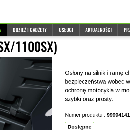
A
ODZIEŻ I GADŻETY
USŁUGI
AKTUALNOŚCI
PR
0SX/1100SX)
Osłony na silnik i ramę c
bezpieczeństwa wobec ws
ochronę motocykla w mo
szybki oraz prosty.
Numer produktu :
99994141
Dostępne