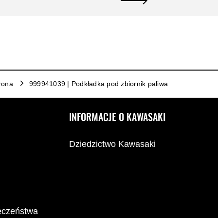
rona
999941039 | Podkładka pod zbiornik paliwa
INFORMACJE O KAWASAKI
Dziedzictwo Kawasaki
ieczeństwa