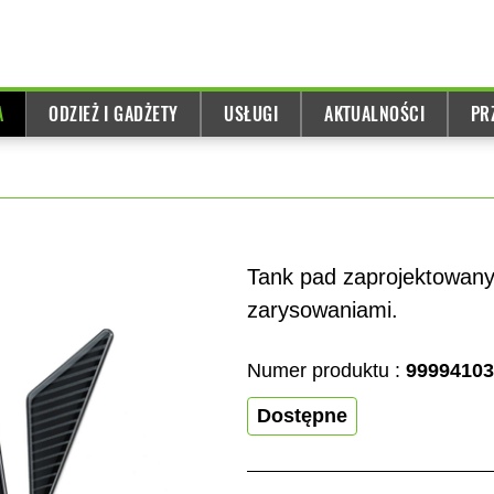
A
ODZIEŻ I GADŻETY
USŁUGI
AKTUALNOŚCI
PR
Tank pad zaprojektowany 
zarysowaniami.
Numer produktu :
99994103
Dostępne