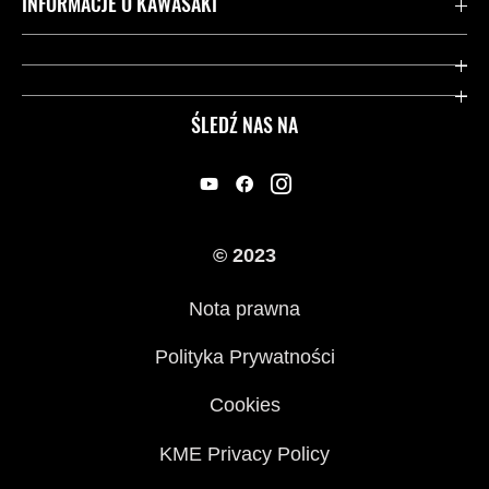
Kontakt
INFORMACJE O KAWASAKI
Gwarancja
Dziedzictwo Kawasaki
Przydatne strony
ŚLEDŹ NAS NA
Inicjatywy w zakresie bezpieczeństwa
Informacje prawne
© 2023
Nota prawna
Polityka Prywatności
Cookies
KME Privacy Policy