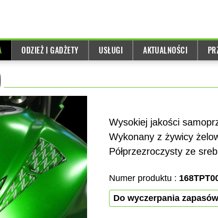
A
ODZIEŻ I GADŻETY
USŁUGI
AKTUALNOŚCI
PR
)
Wysokiej jakości samoprz
Wykonany z żywicy żelow
Półprzezroczysty ze sre
Numer produktu :
168TPT0
Do wyczerpania zapasó