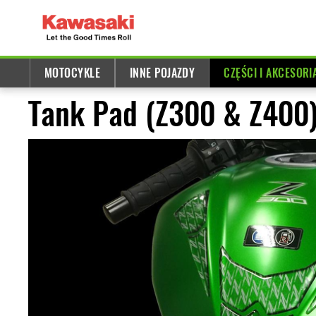
MOTOCYKLE
INNE POJAZDY
CZĘŚCI I AKCESORI
Tank Pad (Z300 & Z400