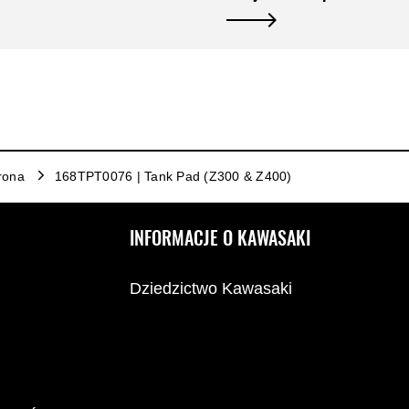
rona
168TPT0076 | Tank Pad (Z300 & Z400)
INFORMACJE O KAWASAKI
Dziedzictwo Kawasaki