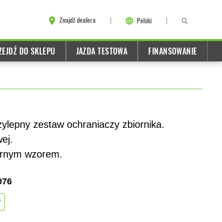
Znajdź dealera
Polski
ZEJDŹ DO SKLEPU
JAZDA TESTOWA
FINANSOWANIE
ylepny zestaw ochraniaczy zbiornika.
ej.
brnym wzorem.
076
w