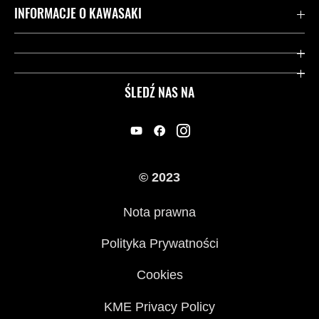
Kontakt
INFORMACJE O KAWASAKI
Gwarancja
Dziedzictwo Kawasaki
Przydatne strony
ŚLEDŹ NAS NA
Inicjatywy w zakresie bezpieczeństwa
Informacje prawne
© 2023
Nota prawna
Polityka Prywatności
Cookies
KME Privacy Policy