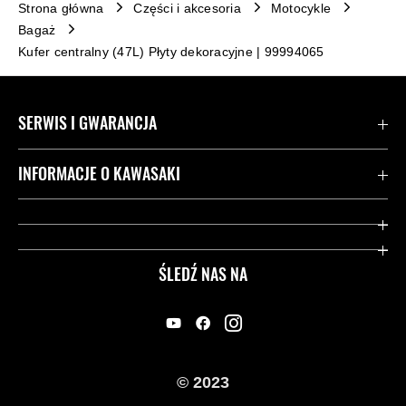
Strona główna
Części i akcesoria
Motocykle
Bagaż
Kufer centralny (47L) Płyty dekoracyjne | 99994065
SERWIS I GWARANCJA
Kontakt
INFORMACJE O KAWASAKI
Gwarancja
Dziedzictwo Kawasaki
Przydatne strony
ŚLEDŹ NAS NA
Inicjatywy w zakresie bezpieczeństwa
Informacje prawne
© 2023