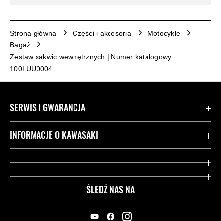
Strona główna
Części i akcesoria
Motocykle
Bagaż
Zestaw sakwic wewnętrznych | Numer katalogowy:
100LUU0004
SERWIS I GWARANCJA
Kontakt
INFORMACJE O KAWASAKI
Gwarancja
Dziedzictwo Kawasaki
Przydatne strony
ŚLEDŹ NAS NA
Inicjatywy w zakresie bezpieczeństwa