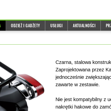
A
ODZIEŻ I GADŻETY
USŁUGI
AKTUALNOŚCI
PR
Czarna, stalowa konstruk
Zaprojektowana przez Kaw
jednocześnie zwiększaj
zawarte w zestawie.
Nie jest kompatybilny z
nakrętki hakowe do zamó