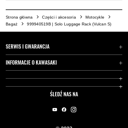
Strona główna
Części i akcesoria
Motocykle
Bagaż
999940519B | Solo Luggage Rack (Vulcan S)
SERWIS I GWARANCJA
Kontakt
INFORMACJE O KAWASAKI
Gwarancja
Dziedzictwo Kawasaki
Przydatne strony
ŚLEDŹ NAS NA
Inicjatywy w zakresie bezpieczeństwa
Informacje prawne