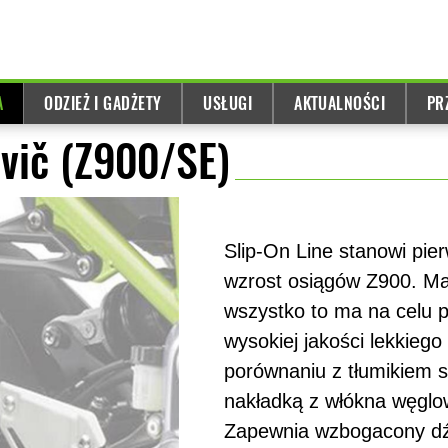
A
ODZIEŻ I GADŻETY
USŁUGI
AKTUALNOŚCI
PR
vič (Z900/SE)
Slip-On Line stanowi pie
wzrost osiągów Z900. Ma 
wszystko to ma na celu 
wysokiej jakości lekkieg
porównaniu z tłumikiem 
nakładką z włókna węglow
Zapewnia wzbogacony dźw