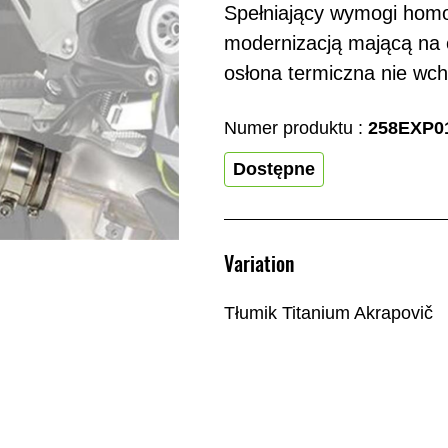
Spełniający wymogi homo
modernizacją mającą na
osłona termiczna nie wch
Numer produktu :
258EXP0
Dostępne
Variation
Tłumik Titanium Akrapovič