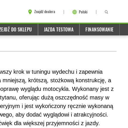
Znajdź dealera
Polski
ZEJDŹ DO SKLEPU
JAZDA TESTOWA
FINANSOWANIE
rwszy krok w tuningu wydechu i zapewnia
mniejszą, krótszą, stożkową konstrukcję, a
poprawę wyglądu motocykla. Wykonany jest z
o tytanu, oferując dużą oszczędność masy w
seryjnym i jest wykończony ręcznie wykonaną
ego, aby dodać wyglądowi i atrakcyjności.
ięk dla większej przyjemności z jazdy.