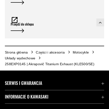
Przejdź do sklepu
Strona główna
Części i akcesoria
Motocykle
Układy wydechowe
258EXP0145 | Akrapovič Titanium Exhaust (KLE500/SE)
SERWIS I GWARANCJA
Kontakt
INFORMACJE O KAWASAKI
Gwarancja