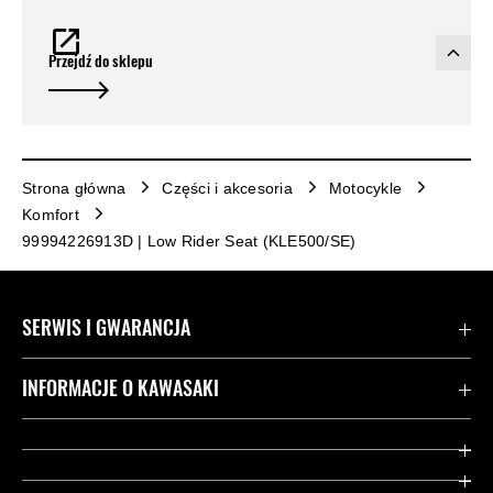
Przejdź do sklepu
Strona główna
Części i akcesoria
Motocykle
Komfort
99994226913D | Low Rider Seat (KLE500/SE)
SERWIS I GWARANCJA
Kontakt
INFORMACJE O KAWASAKI
Gwarancja
Dziedzictwo Kawasaki
Przydatne strony