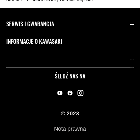
SERWIS I GWARANCJA
Kontakt
INFORMACJE O KAWASAKI
Gwarancja
Dziedzictwo Kawasaki
Przydatne strony
ŚLEDŹ NAS NA
Inicjatywy w zakresie bezpieczeństwa
Informacje prawne
© 2023
Nota prawna