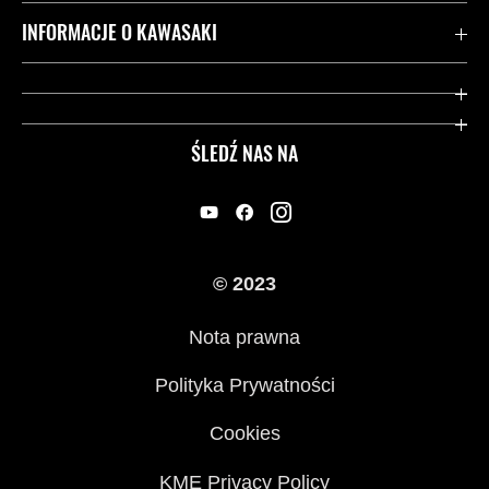
Kontakt
INFORMACJE O KAWASAKI
Gwarancja
Dziedzictwo Kawasaki
Przydatne strony
ŚLEDŹ NAS NA
Inicjatywy w zakresie bezpieczeństwa
Informacje prawne
© 2023
Nota prawna
Polityka Prywatności
Cookies
KME Privacy Policy