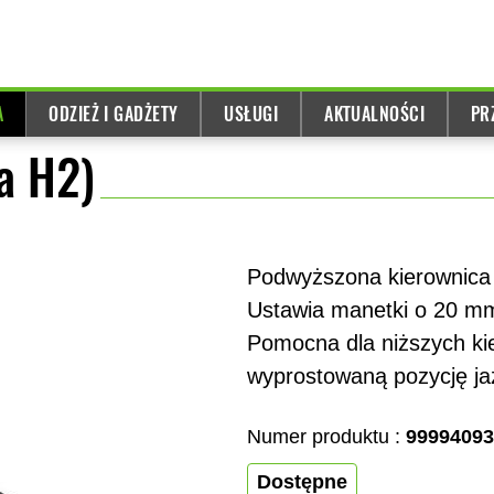
A
ODZIEŻ I GADŻETY
USŁUGI
AKTUALNOŚCI
PR
a H2)
Podwyższona kierownica
Ustawia manetki o 20 mm
Pomocna dla niższych kie
wyprostowaną pozycję ja
Numer produktu :
99994093
Dostępne