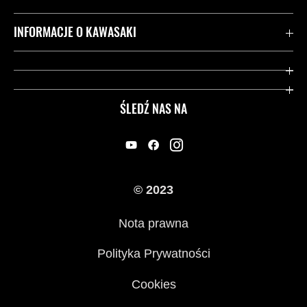
Kontakt
INFORMACJE O KAWASAKI
Gwarancja
Dziedzictwo Kawasaki
Przydatne strony
ŚLEDŹ NAS NA
Inicjatywy w zakresie bezpieczeństwa
Informacje prawne
© 2023
Nota prawna
Polityka Prywatności
Cookies