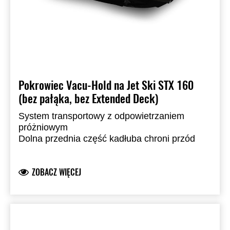
Pokrowiec Vacu-Hold na Jet Ski STX 160
(bez pałąka, bez Extended Deck)
System transportowy z odpowietrzaniem
próżniowym
Dolna przednia część kadłuba chroni przód
jednostki
Wykonany z barwionego w masie poliestru Sur
ZOBACZ WIĘCEJ
Last