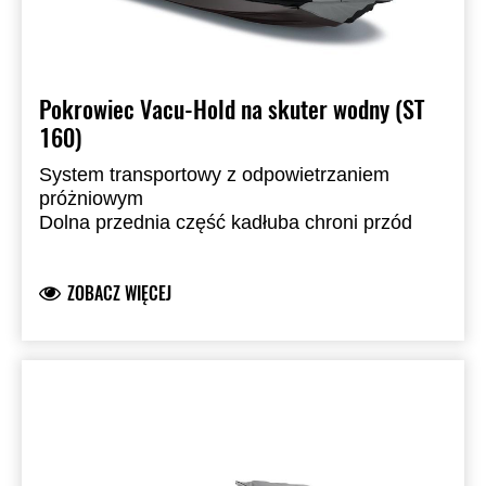
Pokrowiec Vacu-Hold na skuter wodny (ST
160)
System transportowy z odpowietrzaniem
próżniowym
Dolna przednia część kadłuba chroni przód
jednostki
Wykonany z barwionego w masie poliestru Sur
ZOBACZ WIĘCEJ
Last