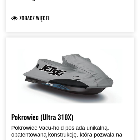
Zamykane na zamek otwory zapewniają
dostęp do knag cumowniczych
ZOBACZ WIĘCEJ
Wykonany z poliestru Sur Last barwionego w
masie
Wodoodporny
Odporny na promieniowanie UV, pleśń i gnicie
Pasuje do Jet Ski® Ultra LX-S Angler
Pokrowiec (Ultra 310X)
Pokrowiec Vacu-hold posiada unikalną,
opatentowaną konstrukcję, która pozwala na