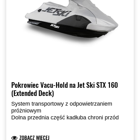
Pokrowiec Vacu-Hold na Jet Ski STX 160
(Extended Deck)
System transportowy z odpowietrzaniem
próżniowym
Dolna przednia część kadłuba chroni przód
jednostki
Wykonany z barwionego w masie poliestru Sur
ZOBACZ WIĘCEJ
Last