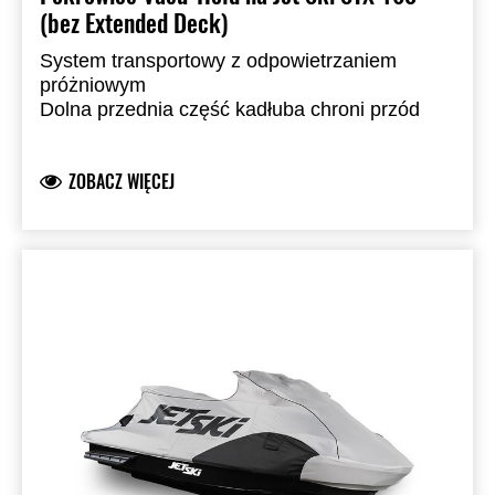
(bez Extended Deck)
System transportowy z odpowietrzaniem
próżniowym
Dolna przednia część kadłuba chroni przód
jednostki
Wykonany z barwionego w masie poliestru Sur
ZOBACZ WIĘCEJ
Last