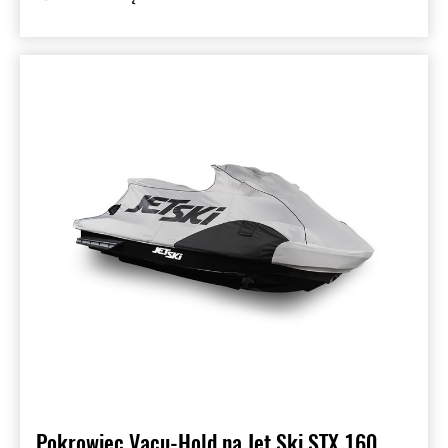
Pokrowiec Vacu-Hold na Jet Ski STX 160