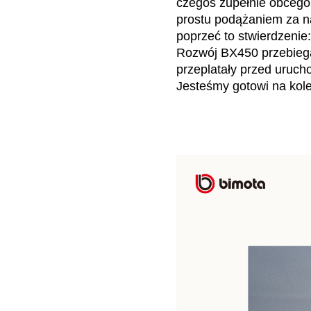
czegoś zupełnie obcego,
prostu podążaniem za n
poprzeć to stwierdzenie
Rozwój BX450 przebiegał 
przeplatały przed urucho
Jesteśmy gotowi na kole