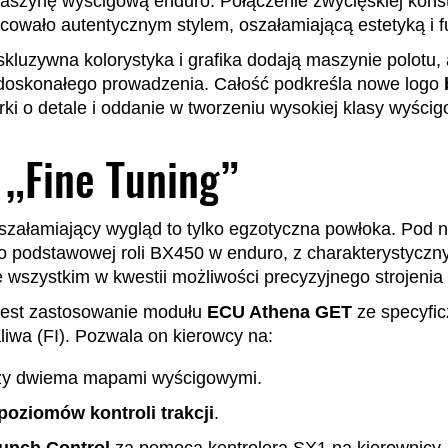
aszynę wyścigową enduro. Połączenie zwycięskiej konst
owało autentycznym stylem, oszałamiającą estetyką i f
skluzywna kolorystyka i grafika dodają maszynie polotu,
 doskonałego prowadzenia. Całość podkreśla nowe logo
ki o detale i oddanie w tworzeniu wysokiej klasy wyści
i „Fine Tuning”
szałamiający wygląd to tylko egzotyczna powłoka. Pod n
do podstawowej roli BX450 w enduro, z charakterystycz
wszystkim w kwestii możliwości precyzyjnego strojenia („
est zastosowanie modułu
ECU Athena GET
ze specyfi
liwa (FI). Pozwala on kierowcy na:
zy dwiema mapami wyścigowymi.
poziomów kontroli trakcji
.
unch Control
za pomocą kontrolera SX1 na kierownicy.