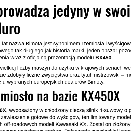
rowadza jedyny w swoi
duro
u lat nazwa Bimota jest synonimem rzemiosła i wyścigo
wego tak długiego jak historia marki, jeden obszar pozo
ienia wraz z oficjalną prezentacją modelu
BX450
.
elkiej liczby maszyn do użytku w krajowych seriach we
zie zdobyły liczne zwycięstwa oraz tytuł mistrzowski – m
 u wybranych europejskich dealerów Bimoty.
emiosło na bazie KX450X
0X
, wyposażony w chłodzony cieczą silnik 4-suwowy o
 zawieszenie gotowe do wyścigów, ten limitowany model
h off-roadowych modeli Kawasaki KX. Został on złożony