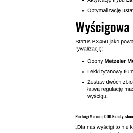
Optymalizację usta
Wyścigowa 
Status BX450 jako powa
rywalizację:
Opony
Metzeler M
Lekki tytanowy tłu
Zestaw dwóch zbio
łatwą regulację ma
wyścigu.
Pierluigi Marconi, COO Bimoty, sko
„Dla nas wyścigi to nie 