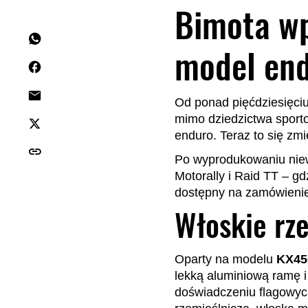
Bimota wp
model en
Od ponad pięćdziesięci
mimo dziedzictwa sporto
enduro. Teraz to się zm
Po wyprodukowaniu niewi
Motorally i Raid TT – gd
dostępny na zamówienie
Włoskie rz
Oparty na modelu
KX45
lekką aluminiową ramę i
doświadczeniu flagowyc