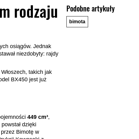
m rodzaju
Podobne artykuły
bimota
wych osiągów. Jednak
stawał niezdobyty: rajdy
 Włoszech, takich jak
odel BX450 jest już
 pojemności
449 cm³
,
 powstał dzięki
 przez Bimotę w