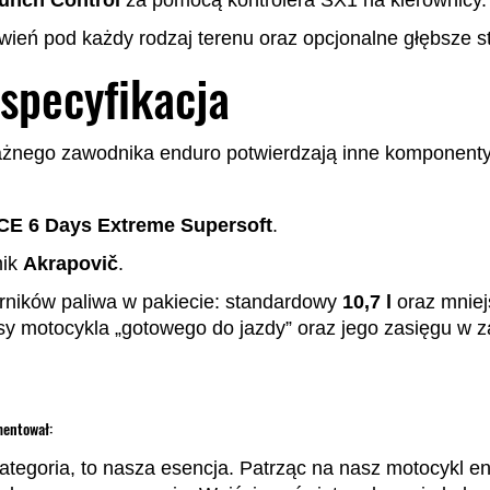
wień pod każdy rodzaj terenu oraz opcjonalne głębsze st
specyfikacja
żnego zawodnika enduro potwierdzają inne komponenty
CE 6 Days Extreme Supersoft
.
mik
Akrapovič
.
rników paliwa w pakiecie: standardowy
10,7 l
oraz mnie
sy motocykla „gotowego do jazdy” oraz jego zasięgu w z
mentował:
kategoria, to nasza esencja. Patrząc na nasz motocykl e