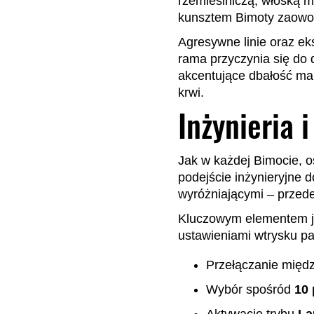
rzemieślniczą, włoską m
kunsztem Bimoty zaowoc
Agresywne linie oraz ek
rama przyczynia się do
akcentujące dbałość mar
krwi.
Inżynieria 
Jak w każdej Bimocie, o
podejście inżynieryjne 
wyróżniającymi – przede 
Kluczowym elementem j
ustawieniami wtrysku pa
Przełączanie międ
Wybór spośród
10 
Aktywację trybu
La