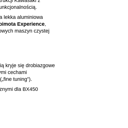
rukcji Kawasaki z
unkcjonalnością.
 a lekka aluminiowa
bimota Experience
,
gowych maszyn czystej
ią kryje się drobiazgowe
nymi cechami
fine tuning”).
cznymi dla BX450