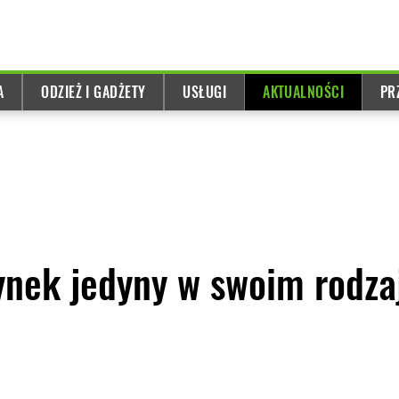
A
ODZIEŻ I GADŻETY
USŁUGI
AKTUALNOŚCI
PR
nek jedyny w swoim rodza