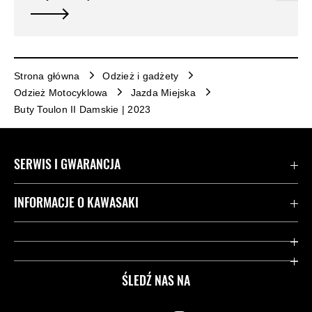
Strona główna
Odzież i gadżety
Odzież Motocyklowa
Jazda Miejska
Buty Toulon II Damskie | 2023
SERWIS I GWARANCJA
Kontakt
INFORMACJE O KAWASAKI
Gwarancja
Dziedzictwo Kawasaki
Przydatne strony
ŚLEDŹ NAS NA
Inicjatywy w zakresie bezpieczeństwa