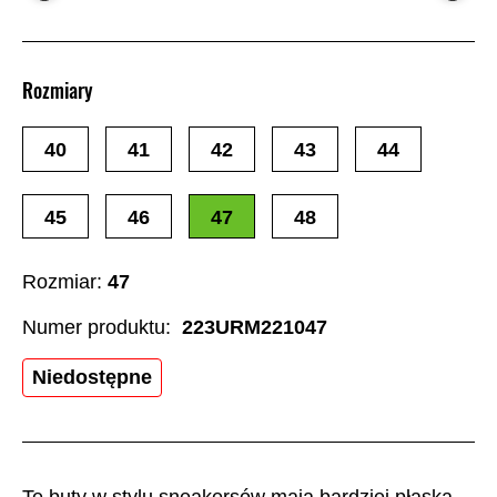
Rozmiary
40
41
42
43
44
45
46
47
48
Rozmiar:
47
Numer produktu:
223URM221047
Niedostępne