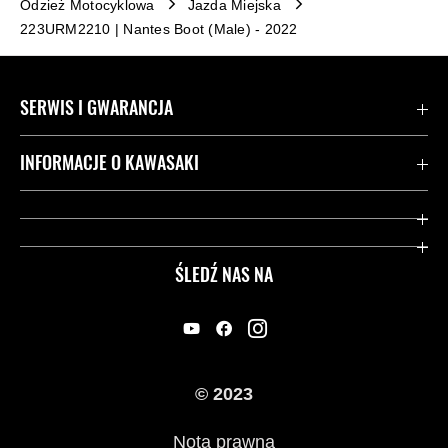
Odzież Motocyklowa
Jazda Miejska
223URM2210 | Nantes Boot (Male) - 2022
SERWIS I GWARANCJA
Kontakt
INFORMACJE O KAWASAKI
Gwarancja
Dziedzictwo Kawasaki
Przydatne strony
ŚLEDŹ NAS NA
Inicjatywy w zakresie bezpieczeństwa
Informacje prawne
© 2023
Nota prawna