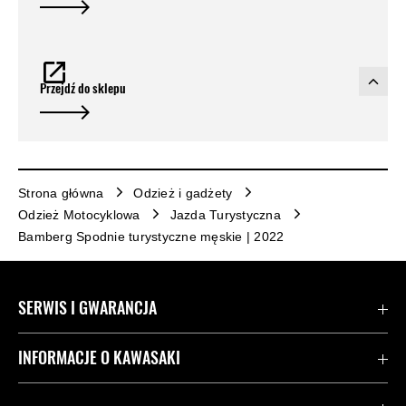
Przejdź do sklepu
Strona główna
Odzież i gadżety
Odzież Motocyklowa
Jazda Turystyczna
Bamberg Spodnie turystyczne męskie | 2022
SERWIS I GWARANCJA
Kontakt
INFORMACJE O KAWASAKI
Gwarancja
Dziedzictwo Kawasaki