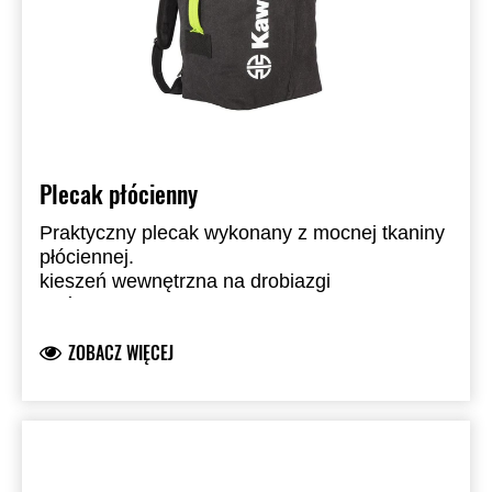
Plecak płócienny
Praktyczny plecak wykonany z mocnej tkaniny
płóciennej.
kieszeń wewnętrzna na drobiazgi
wyściełane dno
pasek boczny do wykorzystania plecaka jako
ZOBACZ WIĘCEJ
torby na ramię