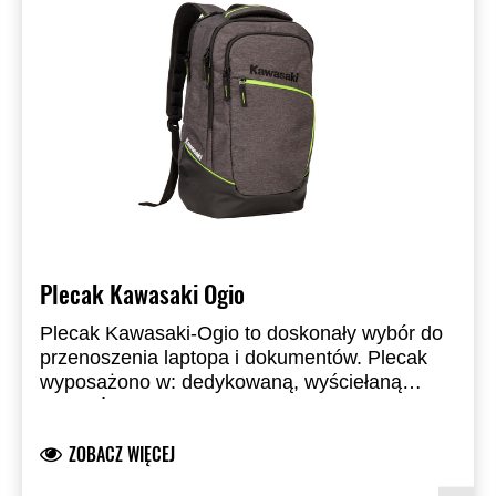
Plecak Kawasaki Ogio
Plecak Kawasaki-Ogio to doskonały wybór do
przenoszenia laptopa i dokumentów. Plecak
wyposażono w: dedykowaną, wyściełaną
kieszeń na laptopa 15" z bocznym zamkiem
Wymiary (cm): 47,5 x 32,5 x 15,5
dla łatwego dostępu, kieszeń na tablet w
Kieszeń na laptopa: do 15"
ZOBACZ WIĘCEJ
głównej komorze, wyściełane plecy z trzema
Wodoodporność: brak
pasami zwiększającymi komfort, pasy
Kieszeń na tablet: tak