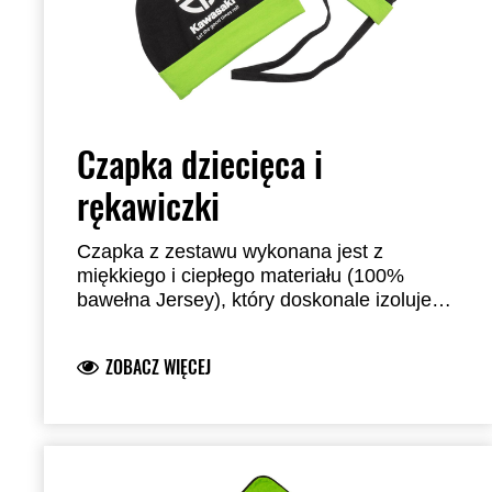
Czapka dziecięca i
rękawiczki
Czapka z zestawu wykonana jest z
miękkiego i ciepłego materiału (100%
bawełna Jersey), który doskonale izoluje
głowę dziecka od niskich temperatur. Na
czapce znajduje się logo Kawasaki, co
ZOBACZ WIĘCEJ
nadaje jej sportowego charakteru i
wyróżnia ją spośród innych czapek
dziecięcych.