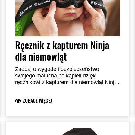
Ręcznik z kapturem Ninja
dla niemowląt
Zadbaj o wygodę i bezpieczeństwo
swojego malucha po kąpieli dzięki
ręcznikowi z kapturem dla niemowląt Ninja.
To niezastąpiony towarzysz codziennych
rytuałów higieny, który sprawi, że kąpiel
ZOBACZ WIĘCEJ
stanie się jeszcze bardziej przyjemnym
doświadczeniem dla Twojego dziecka.
Wymiary ręcznika to 75 x 75 cm. Idealny
dla niemowląt w wieku 3-12 miesięcy.