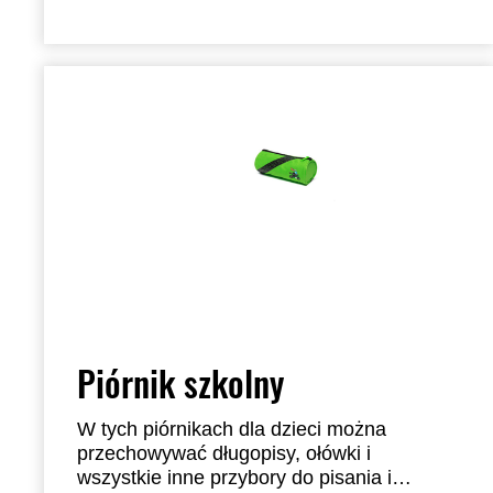
Na kapturze znajduje się czarne logo
Kawasaki. Wymiary ręczniak to 75 x 75 cm
100% bawełna
Piórnik szkolny
W tych piórnikach dla dzieci można
przechowywać długopisy, ołówki i
wszystkie inne przybory do pisania i