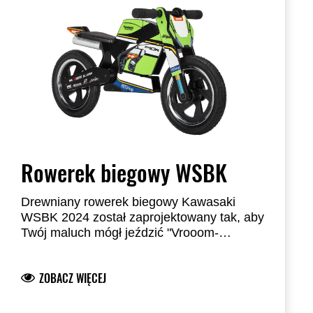
Rowerek biegowy WSBK
Drewniany rowerek biegowy Kawasaki
WSBK 2024 został zaprojektowany tak, aby
Twój maluch mógł jeździć "Vrooom-
Vrooom". Nie tylko wygląda na szybki, ale
Ale bez paniki, miękkie gumowe uchwyty i
naprawdę taki jest!
prawdziwe pneumatyczne opony
ZOBACZ WIĘCEJ
zapewniają małym rączkom i nóżkom
zawsze wygodną kontrolę.
A podczas gdy maluch pędzi z prędkością,
która wydaje się wynosić 100 km/h,