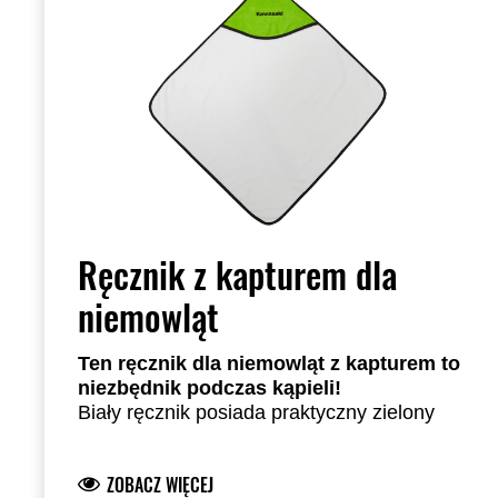
Ręcznik z kapturem dla
niemowląt
Ten ręcznik dla niemowląt z kapturem to
niezbędnik podczas kąpieli!
Biały ręcznik posiada praktyczny zielony
kaptur
Krawędź całości obszyta w kolorze
ZOBACZ WIĘCEJ
czarnym