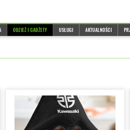
A
ODZIEŻ I GADŻETY
USŁUGI
AKTUALNOŚCI
PR