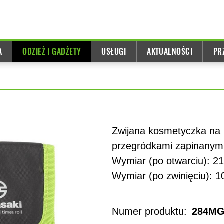
A
ODZIEŻ I GADŻETY
USŁUGI
AKTUALNOŚCI
PR
Zwijana kosmetyczka na 
przegródkami zapinanym
Wymiar (po otwarciu): 21
Wymiar (po zwinięciu): 1
Numer produktu:
284MG