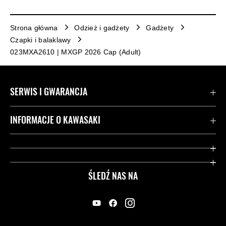
Strona główna
Odzież i gadżety
Gadżety
Czapki i balaklawy
023MXA2610 | MXGP 2026 Cap (Adult)
SERWIS I GWARANCJA
Kontakt
INFORMACJE O KAWASAKI
Gwarancja
Dziedzictwo Kawasaki
Przydatne strony
ŚLEDŹ NAS NA
Inicjatywy w zakresie bezpieczeństwa
Informacje prawne