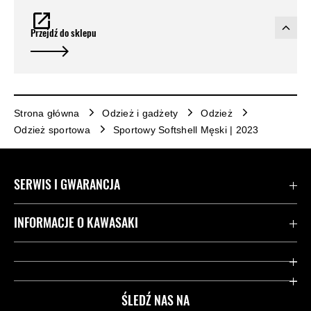
Przejdź do sklepu
Strona główna
Odzież i gadżety
Odzież
Odzież sportowa
Sportowy Softshell Męski | 2023
SERWIS I GWARANCJA
Kontakt
INFORMACJE O KAWASAKI
Gwarancja
Dziedzictwo Kawasaki
Przydatne strony
ŚLEDŹ NAS NA