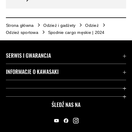
Strona główna
Odzież i gadżety
Odzież
Odzież sportowa
Spodnie cargo męskie | 2024
SERWIS I GWARANCJA
Kontakt
INFORMACJE O KAWASAKI
Gwarancja
Dziedzictwo Kawasaki
Przydatne strony
ŚLEDŹ NAS NA
Inicjatywy w zakresie bezpieczeństwa
Informacje prawne