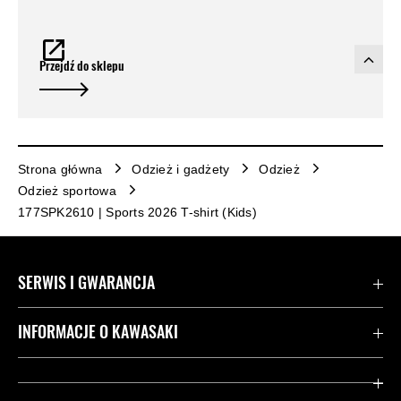
Przejdź do sklepu
Strona główna
Odzież i gadżety
Odzież
Odzież sportowa
177SPK2610 | Sports 2026 T-shirt (Kids)
SERWIS I GWARANCJA
Kontakt
INFORMACJE O KAWASAKI
Gwarancja
Dziedzictwo Kawasaki