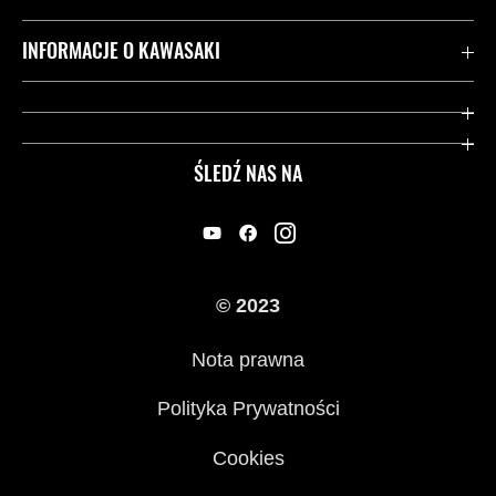
Kontakt
INFORMACJE O KAWASAKI
Gwarancja
Dziedzictwo Kawasaki
Przydatne strony
ŚLEDŹ NAS NA
Inicjatywy w zakresie bezpieczeństwa
Informacje prawne
© 2023
Nota prawna
Polityka Prywatności
Cookies