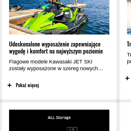
Udoskonalone wyposażenie zapewniające
T
wygodę i komfort na najwyższym poziomie
T
p
Flagowe modele Kawasaki JET SKI
t
zostały wyposażone w szereg nowych
l
funkcji, które znacznie zwiększają komfort
i wygodę. Nowy schowek Easy-Access
Pokaż więcej
Storage, kamera cofania i
czterogłośnikowy system audio to nowość
w świecie PWC.