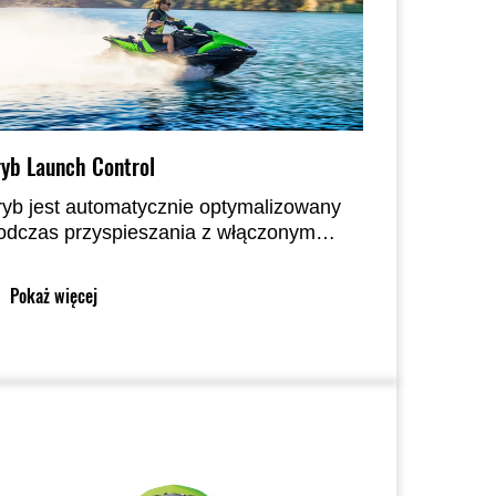
ryb Launch Control
ryb jest automatycznie optymalizowany
odczas przyspieszania z włączonym
rybem. Dwa tryby umożliwiają pojedyncze
ub wielokrotne uruchamianie.
Pokaż więcej