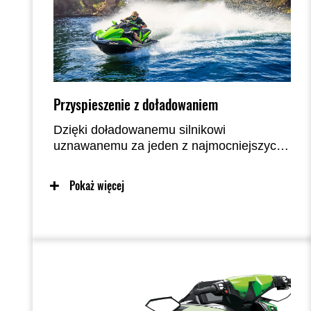
Przyspieszenie z doładowaniem
Dzięki doładowanemu silnikowi
uznawanemu za jeden z najmocniejszych
w branży PWC i opracowanemu na
potrzeby wyścigów kadłubowi, cenionemu
Pokaż więcej
za prowadzenie i precyzję zarówno na
spokojnej, jak i wzburzonej wodzie,
modele z serii ULTRA 310 zapewniają
niezrównany poziom osiągów i emocji.