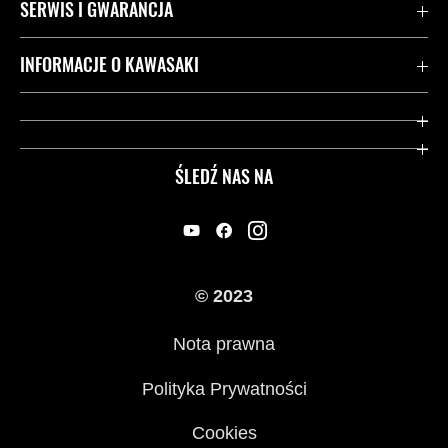
SERWIS I GWARANCJA
Kontakt
INFORMACJE O KAWASAKI
Gwarancja
Dziedzictwo Kawasaki
Przydatne strony
ŚLEDŹ NAS NA
Inicjatywy w zakresie bezpieczeństwa
Informacje prawne
© 2023
Nota prawna
Polityka Prywatności
Cookies