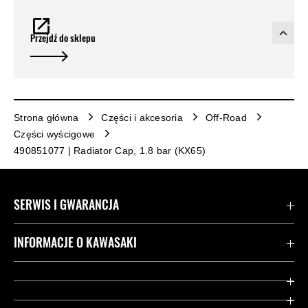
Przejdź do sklepu
Strona główna
Części i akcesoria
Off-Road
Części wyścigowe
490851077 | Radiator Cap, 1.8 bar (KX65)
SERWIS I GWARANCJA
Kontakt
INFORMACJE O KAWASAKI
Gwarancja
Dziedzictwo Kawasaki
Przydatne strony