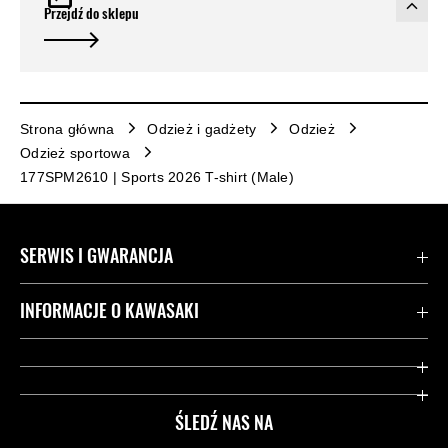
Przejdź do sklepu
Strona główna
Odzież i gadżety
Odzież
Odzież sportowa
177SPM2610 | Sports 2026 T-shirt (Male)
SERWIS I GWARANCJA
Kontakt
INFORMACJE O KAWASAKI
Gwarancja
Dziedzictwo Kawasaki
Przydatne strony
ŚLEDŹ NAS NA
Inicjatywy w zakresie bezpieczeństwa