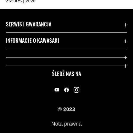
Z650RS | 2026
SERWIS I GWARANCJA
Kontakt
INFORMACJE O KAWASAKI
Gwarancja
Dziedzictwo Kawasaki
Przydatne strony
ŚLEDŹ NAS NA
Inicjatywy w zakresie bezpieczeństwa
Informacje prawne
© 2023
Nota prawna