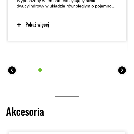
Wyposażony w ten sam ekscytujący silnik
dwucylindrowy w układzie równoległym o pojemności
649 cm3 i smukłą, lekką ramę kratownicową, co jego
szybki i zwinny odpowiednik Supernaked, nowy
Z650RS ma wszystkie odpowiednie składniki, aby
Pokaż więcej
codzienna jazda była przyjemnym doświadczeniem.
Jak na sportowy model retro przystało, ogólna
pozycja jest mniej pochylona do przodu, z bardziej
wyprostowaną sylwetką i zapewnia lekkie, naturalne
prowadzenie.
Akcesoria