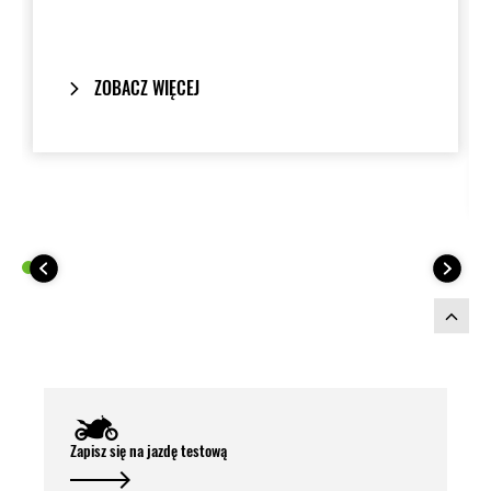
Chwyty boczne nie mogą być
instalowane w połączeniu z uchwytami
dla Z650RS.
ZOBACZ WIĘCEJ
Zapisz się na jazdę testową